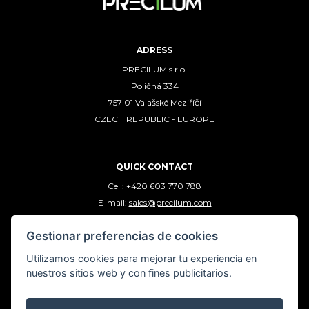
ADRESS
PRECILUM s.r.o.
Poličná 334
757 01 Valašské Meziříčí
CZECH REPUBLIC - EUROPE
QUICK CONTACT
Cell:
+420 603 770 788
E-mail:
sales@precilum.com
Gestionar preferencias de cookies
FOLLOW US
Utilizamos cookies para mejorar tu experiencia en
nuestros sitios web y con fines publicitarios.