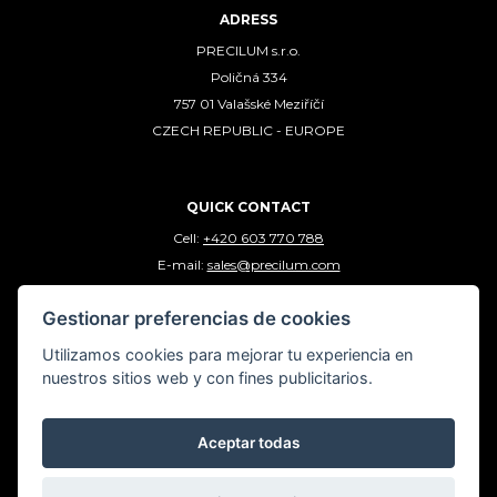
ADRESS
PRECILUM s.r.o.
Poličná 334
757 01 Valašské Meziříčí
CZECH REPUBLIC - EUROPE
QUICK CONTACT
Cell:
+420 603 770 788
E-mail:
sales@precilum.com
Gestionar preferencias de cookies
FOLLOW US
Utilizamos cookies para mejorar tu experiencia en
nuestros sitios web y con fines publicitarios.
Aceptar todas